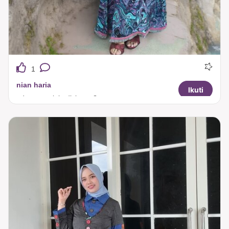
1
nian haria
Ikuti
ada yg tau ini edisi apa ?