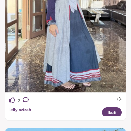
2
lelly azizah
Ikuti
ini ootd ku rapat pengurus paguyuban