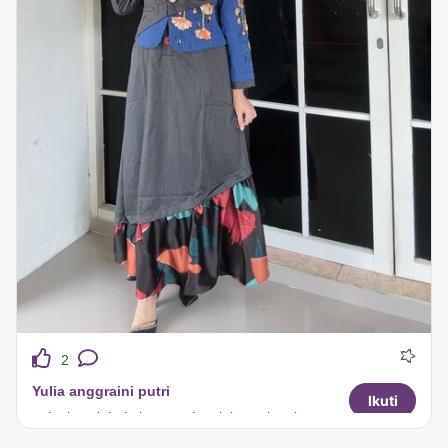
2
Yulia anggraini putri
Ikuti
gak ekspek bakalan secakep ini syuukaa banget modelnya melangsingkan😍