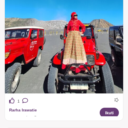
1
Rarha Irawatie
Ikuti
tuneeca rhea@tuneeca