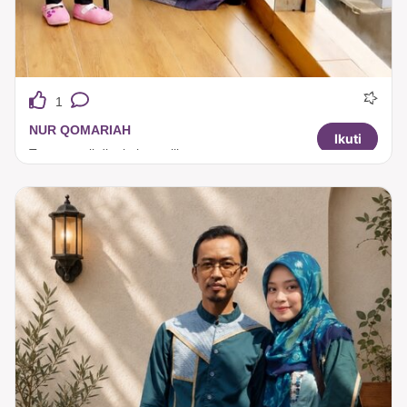
1
NUR QOMARIAH
Ikuti
Tuneeca sll dipakai saat liburan