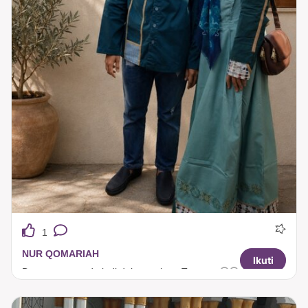
1
NUR QOMARIAH
Ikuti
Dg warna senada jadi deh couplean Tuneeca🤩😍