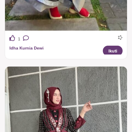
1
Idha Kurnia Dewi
Ikuti
Mekrok favorit...bahannya adem & ringan...nyaman dipake seharian ❤️❤️