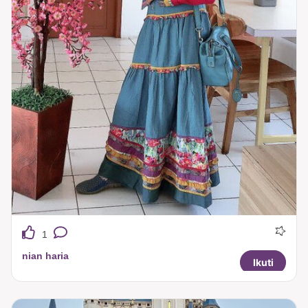
1
nian haria
Ikuti