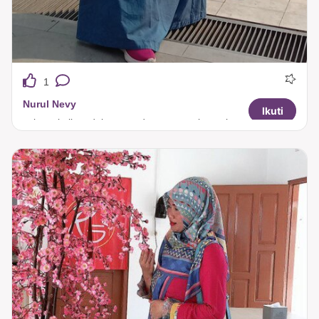
1
Nurul Nevy
Ikuti
suka sekali modelnya, ga da yg nyamain, n ukuran pas di badan🥰