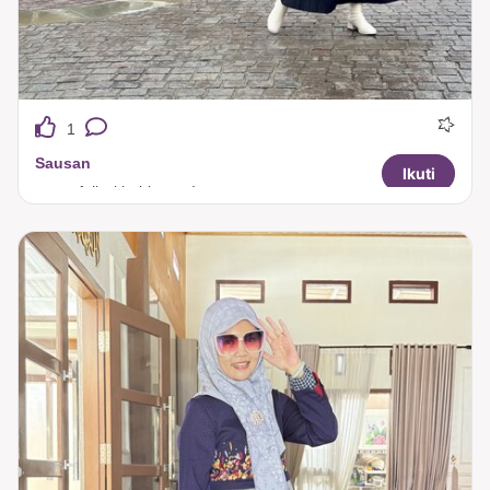
1
Sausan
Ikuti
never fail with this vest!