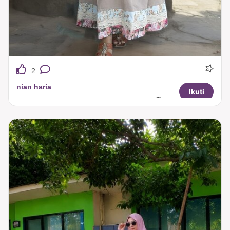
2
nian haria
Ikuti
hadir dengan edisi Quirky kalqu tidak salah🥰