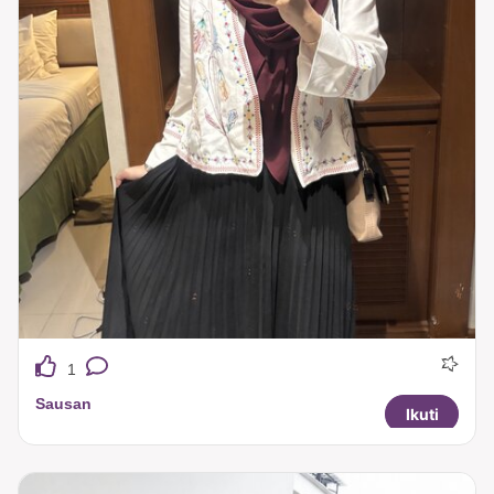
1
Sausan
Ikuti