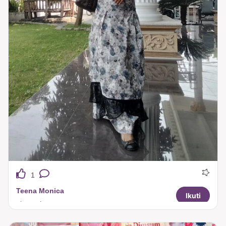
1
Teena Monica
Ikuti
always lawasan....