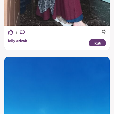
1
lelly azizah
Ikuti
di fotoin anak bungsuku yg masih 5th, not bad lha yaaaaa