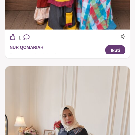
1
NUR QOMARIAH
Ikuti
Tuneeca sll jd andalan dg adik kesayangan