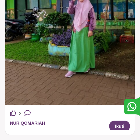
2
NUR QOMARIAH
Ikuti
Tuneeca simply look dipakai nyaman untuk harian .