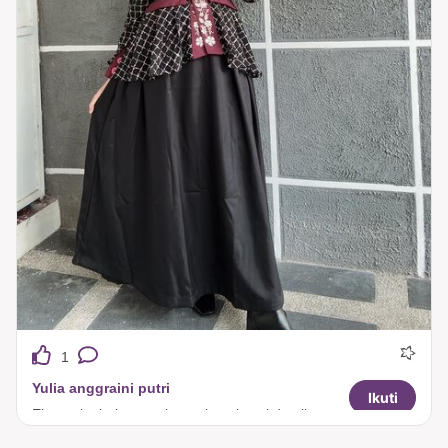
1
Yulia anggraini putri
Ikuti
Elegan itu bukan soal ramai, tapi soal detail yang berkelas. 🌹 Motif cantik, bordir yang manis, dan potongan yang membuat penampilan semakin berkelas. Siap jadi outfit favoritmu? 🖤 Jangan sampai nyesel lho buruan dikekep kode ini😍