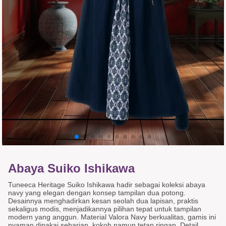
Abaya Suiko Ishikawa
Tuneeca Heritage Suiko Ishikawa hadir sebagai koleksi abaya
navy yang elegan dengan konsep tampilan dua potong.
Desainnya menghadirkan kesan seolah dua lapisan, praktis
sekaligus modis, menjadikannya pilihan tepat untuk tampilan
modern yang anggun. Material Valora Navy berkualitas, gamis ini
nyaman dipakai seharian, kokoh namun tetap ringan, Detail