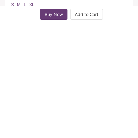
S
M
L
XL
Buy Now
Add to Cart
Other storefronts recommendations
Holiday Glow, Holiday Show!
|
Tetap Berbudaya, Tetap Mendunia
|
Inspirasi Lebaran Blue
|
Model Gamis Biru
STAY CONNECTED
Sign up for newsletters and get information one step faster
Subscribe