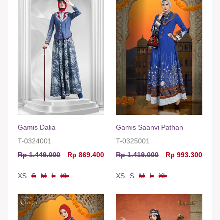
Gamis Dalia
Gamis Saanvi Pathan
T-0324001
T-0325001
Rp 1.449.000
Rp 869.400
Rp 1.419.000
Rp 993.300
XS
S
M
L
XL
XS
S
M
L
XL