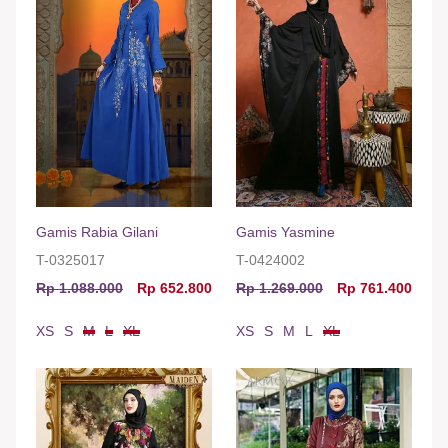
Gamis Rabia Gilani
Gamis Yasmine
T-0325017
T-0424002
Rp 1.088.000
Rp 652.800
Rp 1.269.000
Rp 761.400
XS
S
M
L
XL
XS
S
M
L
XL