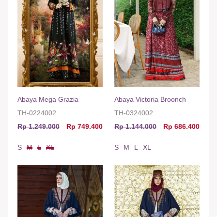
Abaya Mega Grazia
Abaya Victoria Broonch
TH-0224002
TH-0324002
Rp 1.249.000
Rp 749.400
Rp 1.144.000
Rp 686.400
S
M
L
XL
S
M
L
XL