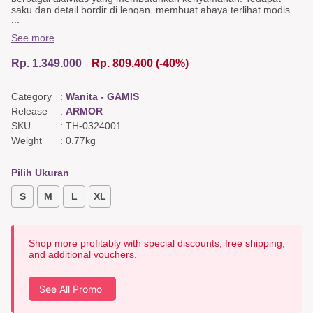
saku dan detail bordir di lengan, membuat abaya terlihat modis.
...
Padukan abaya Alexandra Gem ini dengan hijab kesukaan dan
berbagai variasi aksesoris sehingga abaya ini cocok untuk
See more
aktivitas sehari-hari dan acara spesial.
Abaya Detail
Rp. 1.349.000
Rp. 809.400
(-40%)
ramah ibu menyusui, Furing in rok, Bordir di manset, Aksen
bisband.
Detail Belakang
Category
:
Wanita - GAMIS
Kuku
Warna & Bahan
Release
:
ARMOR
Sifon bunga biru,
SKU
:
TH-0324001
katun twill biru tua,
Weight
:
0.77kg
katun twill motif kotak biru.
Pilih Ukuran
S
M
L
XL
Shop more profitably with special discounts, free shipping,
and additional vouchers.
See All Promo