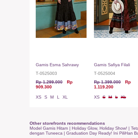
Gamis Esma Sahrawy
Gamis Safiya Filali
T-0525003
T-0525004
Rp 1.299.000
Rp
Rp 1.399.000
Rp
909.300
1.119.200
XS
S
M
L
XL
XS
S
M
L
XL
Other storefronts recommendations
Model Gamis Hitam
|
Holiday Glow, Holiday Show!
|
Tet
dengan Tuneeca
|
Graduation Day Ready! Ini PiliHan 