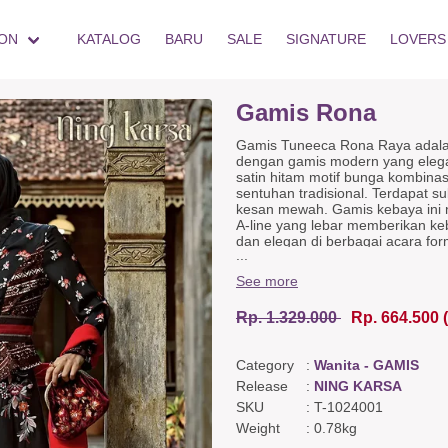
ON
KATALOG
BARU
SALE
SIGNATURE
LOVERS
Gamis Rona
Gamis Tuneeca Rona Raya adala
dengan gamis modern yang elega
satin hitam motif bunga kombina
sentuhan tradisional. Terdapat s
kesan mewah. Gamis kebaya ini 
A-line yang lebar memberikan ke
dan elegan di berbagai acara for
...
Detail Gamis
Ramah Ibu Menyusui,
See more
Bordiran di Rok,
Blazer aksen,
Rp. 1.329.000
Rp. 664.500
Stagen aksen.
Detail Belakang Kupnat
Warna & Kain
Category
:
Wanita - GAMIS
Satin Hitam motif bunga,
Katun dobby Hitam,
Release
:
NING KARSA
Rayon jacquard Merah,
SKU
:
T-1024001
Batik,
Weight
:
0.78kg
Stagen lurik.