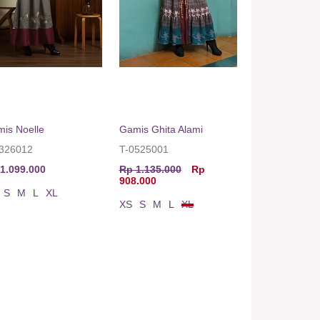
is Noelle
Gamis Ghita Alami
0326012
T-0525001
1.099.000
Rp 1.135.000
Rp
908.000
S
M
L
XL
XS
S
M
L
XL