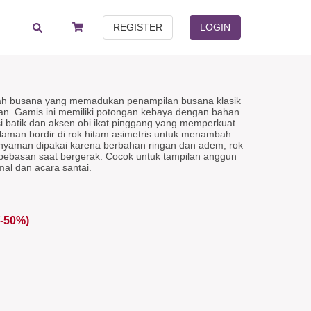
REGISTER
LOGIN
h busana yang memadukan penampilan busana klasik
n. Gamis ini memiliki potongan kebaya dengan bahan
si batik dan aksen obi ikat pinggang yang memperkuat
ulaman bordir di rok hitam asimetris untuk menambah
nyaman dipakai karena berbahan ringan dan adem, rok
bebasan saat bergerak. Cocok untuk tampilan anggun
mal dan acara santai.
(-50%)