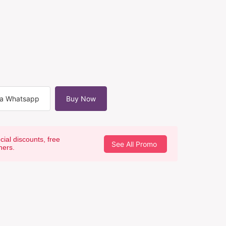
ia Whatsapp
Buy Now
cial discounts, free
See All Promo
hers.