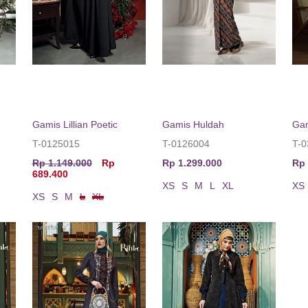
Gamis Lillian Poetic
Gamis Huldah
Gam
T-0125015
T-0126004
T-
Rp 1.149.000
Rp
Rp 1.299.000
Rp 
689.400
XS
S
M
L
XL
XS
XS
S
M
L
XL