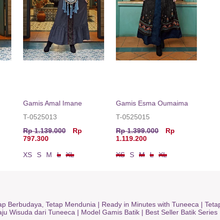
Gamis Amal Imane
Gamis Esma Oumaima
T-0525013
T-0525015
Rp 1.139.000
Rp
Rp 1.399.000
Rp
797.300
1.119.200
XS
S
M
L
XL
XS
S
M
L
XL
ap Berbudaya, Tetap Mendunia
|
Ready in Minutes with Tuneeca
|
Teta
Baju Wisuda dari Tuneeca
|
Model Gamis Batik
|
Best Seller Batik Series