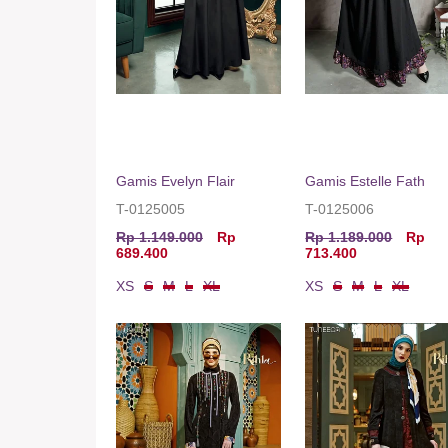
Gamis Evelyn Flair
Gamis Estelle Fath
T-0125005
T-0125006
Rp 1.149.000
Rp
Rp 1.189.000
Rp
689.400
713.400
XS
S
M
L
XL
XS
S
M
L
XL