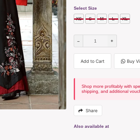
Select Size
XS
S
M
L
XL
–
+
Add to Cart
Buy V
Shop more profitably with spe
shipping, and additional vouc
Share
Also available at