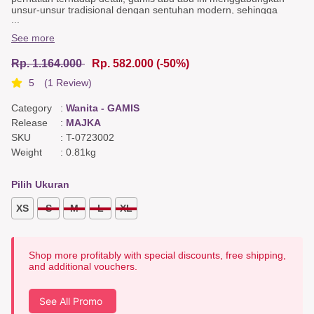
unsur-unsur tradisional dengan sentuhan modern, sehingga
...
menciptakan gaya yang elegan. Gamis Bordir ini adalah model
gamis terbaru dari koleksi baju Tuneeca yang memiliki detail motif
See more
yang berkelas sehingga menambahkan dimensi artistik pada
gamis syari ini. Ayo segera koleksi gamis modern ini...
Rp. 1.164.000
Rp. 582.000
(-50%)
Dress Detail
5
(1 Review)
Nursing friendly, Full button, Embroidery on skirt, Gathered cuffs.
Back Detail
Category
:
Wanita - GAMIS
Frill
Release
:
MAJKA
Color & Fabric
SKU
:
T-0723002
Black slub cotton, Grey floral poplin cotton, Dark yellow dobby
Weight
:
0.81kg
satin cotton. Maroon slub cotton,
Pilih Ukuran
XS
S
M
L
XL
Shop more profitably with special discounts, free shipping,
and additional vouchers.
See All Promo