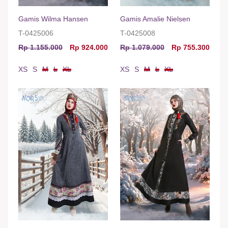
Gamis Wilma Hansen
Gamis Amalie Nielsen
T-0425006
T-0425008
Rp 1.155.000
Rp 924.000
Rp 1.079.000
Rp 755.300
XS
S
M
L
XL
XS
S
M
L
XL