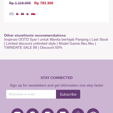
Rp 1.119.000
Rp 783.300
XS
S
M
L
XL
Other storefronts recommendations
Inspirasi OOTD Syar’i untuk Wanita berhijab Panjang
|
Last Stock
|
Limited discount unlimited style
|
Model Gamis Abu Abu
|
TWINDATE SALE 88
|
Discount 50%
STAY CONNECTED
Sign up for newsletters and get information one step faster
Subscribe