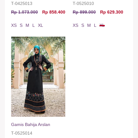
T-0425013
T-0525010
Rp 1.073.000
Rp 858.400
Rp 899.000
Rp 629.300
XS
S
M
L
XL
XS
S
M
L
XL
Gamis Bahija Arslan
T-0525014