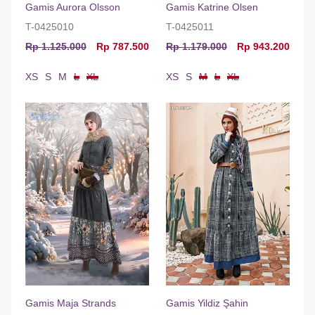
Gamis Aurora Olsson
Gamis Katrine Olsen
T-0425010
T-0425011
Rp 1.125.000
Rp 787.500
Rp 1.179.000
Rp 943.200
XS
S
M
L
XL
XS
S
M
L
XL
Gamis Maja Strands
Gamis Yildiz Şahin