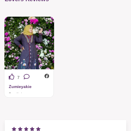
7
Zumieyakie
Bordir bunga yang besar indah bagian bawah kanan dan kiri membuat baju ini Elegant dan berwarna warni mempesona🥰🥰🥰