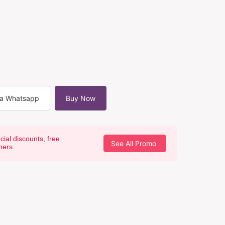
ia Whatsapp
Buy Now
cial discounts, free
See All Promo
hers.