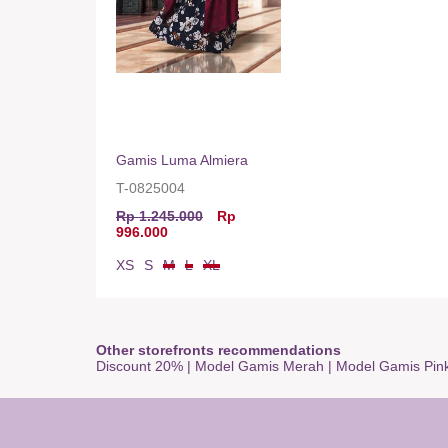
Gamis Luma Almiera
T-0825004
Rp 1.245.000
Rp
996.000
XS
S
M
L
XL
Other storefronts recommendations
Discount 20%
|
Model Gamis Merah
|
Model Gamis Pin