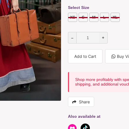
Select Size
XS
S
M
L
XL
–
+
Add to Cart
Buy V
Shop more profitably with spe
shipping, and additional vouc
Share
Also available at