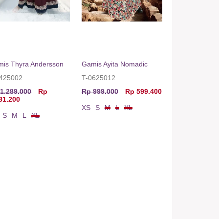
is Thyra Andersson
Gamis Ayita Nomadic
0425002
T-0625012
1.289.000
Rp
Rp 999.000
Rp 599.400
31.200
XS
S
M
L
XL
S
M
L
XL