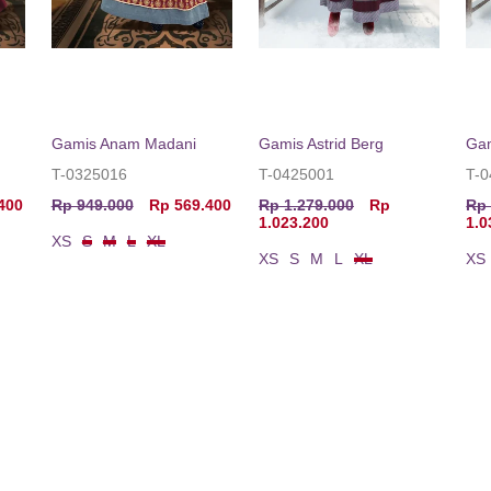
Gamis Anam Madani
Gamis Astrid Berg
Gam
T-0325016
T-0425001
T-
400
Rp 949.000
Rp 569.400
Rp 1.279.000
Rp
Rp 
1.023.200
1.0
XS
S
M
L
XL
XS
S
M
L
XL
XS