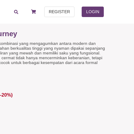
REGISTER
LOGIN
urney
kombinasi yang mengagumkan antara modern dan
ahan berkualitas tinggi yang nyaman dipakai sepanjang
ordiran yang mewah dan memiliki saku yang fungsional.
 cermat tidak hanya mencerminkan keberanian, tetapi
ocok untuk berbagai kesempatan dari acara formal
tris
(-20%)