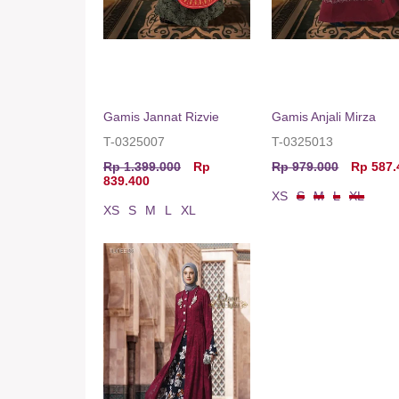
Gamis Jannat Rizvie
Gamis Anjali Mirza
T-0325007
T-0325013
Rp 1.399.000
Rp
Rp 979.000
Rp 587.
839.400
XS
S
M
L
XL
XS
S
M
L
XL