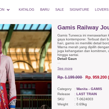
ON
KATALOG
BARU
SALE
SIGNATURE
LOVERS
Gamis Railway Jo
Gamis Tuneeca ini menawarkan 
gaya kontemporer. Terbuat dari b
hari, gamis ini memiliki detail b
Warna merah yang dipilih dengan
juga kehangatan dan komitmen, c
hingga santai.
Detail Gaun
...
ramah ibu menyusui,
Manset berkancing,
See more
Bordir di bagian kiri rok,
Saku Detail Belakang Detail Asime
Rp. 1.199.000
Rp. 959.200
Warna & Bahan
Katun poplin garis merah,
Katun dobby merah marun,
Category
:
Wanita - GAMIS
Katun twill biru denim,
Rayon twill garis abu-abu.
Release
:
LAST TRAIN
SKU
:
T-0624003
Weight
:
0.69kg