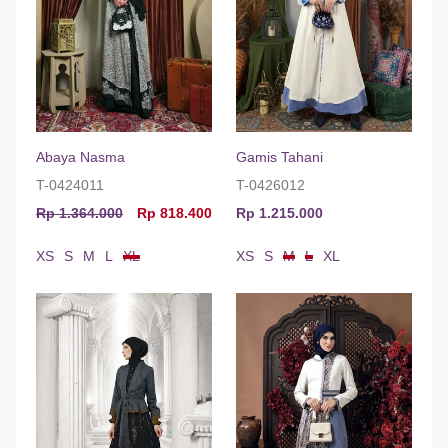
Abaya Nasma
Gamis Tahani
T-0424011
T-0426012
Rp 1.364.000
Rp 818.400
Rp 1.215.000
XS
S
M
L
XL
XS
S
M
L
XL