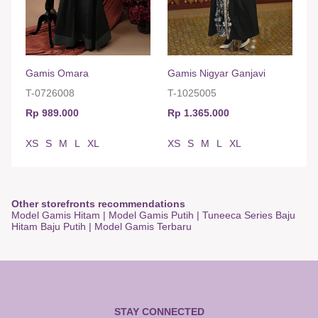
Gamis Omara
Gamis Nigyar Ganjavi
T-0726008
T-1025005
Rp 989.000
Rp 1.365.000
XS
S
M
L
XL
XS
S
M
L
XL
Other storefronts recommendations
Model Gamis Hitam
|
Model Gamis Putih
|
Tuneeca Series Baju
Hitam Baju Putih
|
Model Gamis Terbaru
STAY CONNECTED