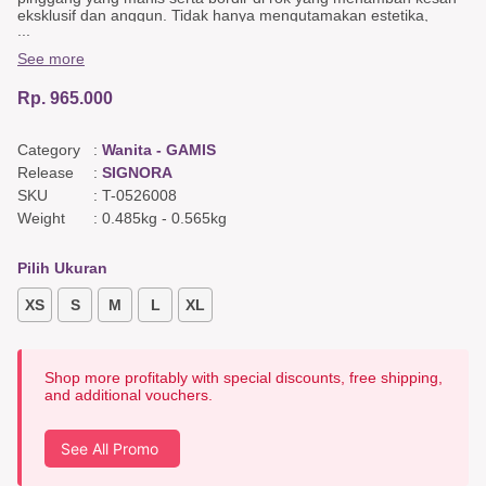
eksklusif dan anggun. Tidak hanya mengutamakan estetika,
...
gamis ini juga sangat fungsional karena bersifat busui friendly,
dilengkapi kupnat untuk siluet tubuh yang lebih pas dan rapi,
See more
serta praktis dengan kehadiran saku kanan kiri untuk menunjang
aktivitas harian.
Rp. 965.000
Detail Gamis
Busui friendly,
Category
:
Wanita - GAMIS
Bordir di rok,
Renda di pinggang,
Release
:
SIGNORA
Saku kiri kanan.
SKU
:
T-0526008
Weight
:
0.485kg
-
0.565kg
Detail Belakang
Kupnat
Pilih Ukuran
Warna & Bahan
Utama : Sutra Krep Monokrom Hitam Putih, Katun Poliester Dobi
XS
S
M
L
XL
Hitam,
Detail : Katun Jacquard Paisley Hitam, Poliester Dobi Abu
Shop more profitably with special discounts, free shipping,
and additional vouchers.
See All Promo