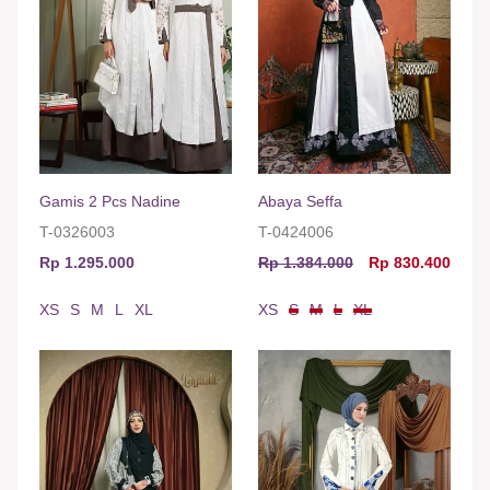
Gamis 2 Pcs Nadine
Abaya Seffa
T-0326003
T-0424006
Rp 1.295.000
Rp 1.384.000
Rp 830.400
XS
S
M
L
XL
XS
S
M
L
XL