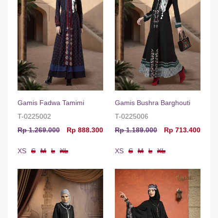
Gamis Fadwa Tamimi
Gamis Bushra Barghouti
T-0225002
T-0225006
Rp 1.269.000
Rp 888.300
Rp 1.189.000
Rp 713.400
XS
S
M
L
XL
XS
S
M
L
XL