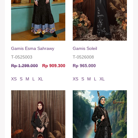
Gamis Esma Sahrawy
Gamis Soleil
T-0525003
T-0526008
Rp 1.299.000
Rp 909.300
Rp 965.000
XS
S
M
L
XL
XS
S
M
L
XL