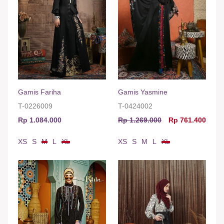
Gamis Fariha
Gamis Yasmine
T-0226009
T-0424002
Rp 1.084.000
Rp 1.269.000
Rp 761.400
XS
S
M
L
XL
XS
S
M
L
XL