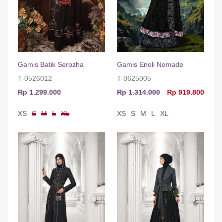
Gamis Batik Serozha
Gamis Enoli Nomade
T-0526012
T-0625005
Rp 1.299.000
Rp 1.314.000
Rp 919.800
XS
S
M
L
XL
XS
S
M
L
XL