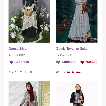
Gamis Stiva
Gamis Tayanita Sako
T-0526002
T-0625008
Rp 1.189.000
Rp 1.099.000
Rp 769.300
XS
S
M
L
XL
XS
S
M
L
XL