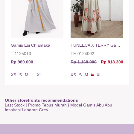
Gamis Esi Chiamaka
TUNEECA X TERRY Gamis Adelaide
T-1125013
TE-0124002
Rp 989.000
Rp 1.169.000
Rp 818.300
XS
S
M
L
XL
XS
S
M
L
XL
Other storefronts recommendations
Last Stock
|
Promo Tebus Murah
|
Model Gamis Abu Abu
|
Inspirasi Lebaran Grey