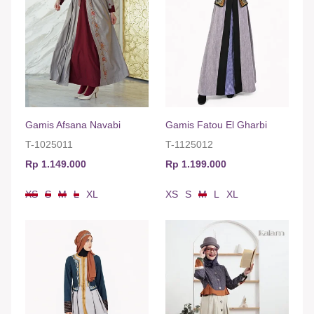
Gamis Afsana Navabi
Gamis Fatou El Gharbi
T-1025011
T-1125012
Rp 1.149.000
Rp 1.199.000
XS
S
M
L
XL
XS
S
M
L
XL