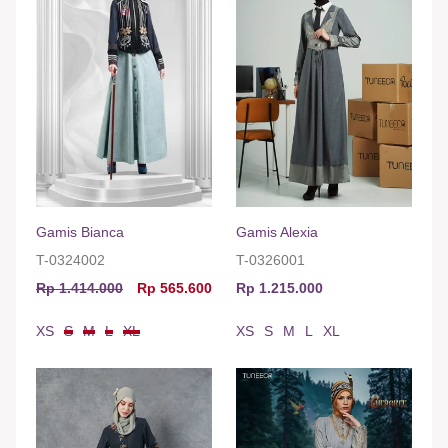
Gamis Bianca
Gamis Alexia
T-0324002
T-0326001
Rp 1.414.000
Rp 565.600
Rp 1.215.000
XS
S
M
L
XL
XS
S
M
L
XL