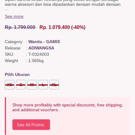
warna aksesori dan bisa dipadankan dengan mudah dengan
...
berbagai jenis sepatu atau hijab lainnya. Detail seperti aksen
blazer, ataupun bordir menambahkan sentuhan keanggunan dan
See more
keindahan pada gamis ini. Gamis terbaru ini cocok digunakan
ketika santai maupun acara resmi seperti lebaran, kondangan,
Rp. 1.799.000
Rp. 1.079.400
(-40%)
ataupun hangout bersama keluarga tercinta.
Dress Detail
Category
:
Wanita - GAMIS
Nursing friendly, Embroidery on blazer accent and sleeves, Full
button, Buttoned cuffs.
Release
:
ADIWANGSA
Back Detail Embroidery at back
SKU
:
T-0324003
Weight
:
1.065kg
Color & Fabric
Grey gingham poplin cotton, Navy dobby polycotton, White black
vintage satin cotton, White stripe white dobby cotton, Maroon twill
Pilih Ukuran
cotton.
XS
S
M
L
XL
Shop more profitably with special discounts, free shipping,
and additional vouchers.
See All Promo