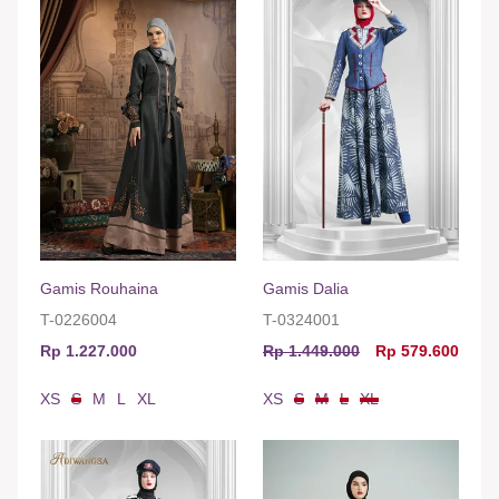
Gamis Rouhaina
Gamis Dalia
T-0226004
T-0324001
Rp 1.227.000
Rp 1.449.000
Rp 579.600
XS
S
M
L
XL
XS
S
M
L
XL