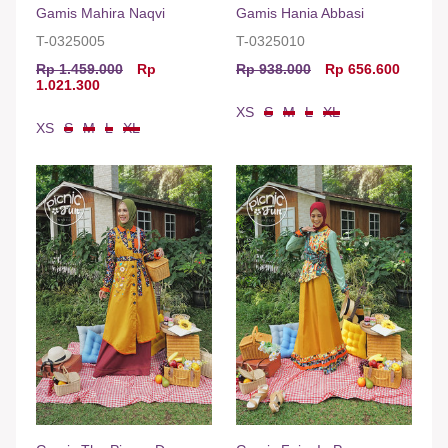
Gamis Mahira Naqvi
Gamis Hania Abbasi
T-0325005
T-0325010
Rp 1.459.000
Rp
Rp 938.000
Rp 656.600
1.021.300
XS
S
M
L
XL
XS
S
M
L
XL