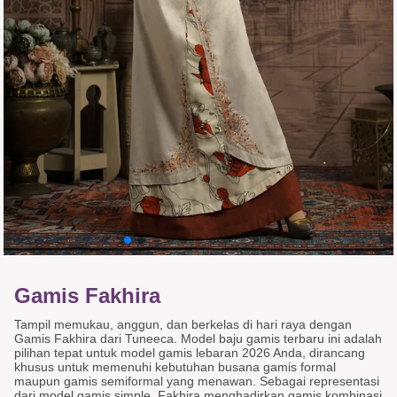
Gamis Fakhira
Tampil memukau, anggun, dan berkelas di hari raya dengan
Gamis Fakhira dari Tuneeca. Model baju gamis terbaru ini adalah
pilihan tepat untuk model gamis lebaran 2026 Anda, dirancang
khusus untuk memenuhi kebutuhan busana gamis formal
maupun gamis semiformal yang menawan. Sebagai representasi
dari model gamis simple, Fakhira menghadirkan gamis kombinasi