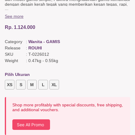
dengan desain kerah tegak yang memberikan kesan tegas, rapi,
...
namun tetap simple elegan. Detail bordir di rok menambah
sentuhan mewah yang artistik dan eksklusif. Selain tampilannya
See more
yang memikat, gamis ini juga sangat fungsional untuk menunjang
aktivitas Anda karena dilengkapi fitur Busui friendly yang
Rp. 1.124.000
memudahkan ibu menyusui, serta saku kiri kanan untuk
menyimpan barang bawaan kecil dengan aman.
Category
:
Wanita - GAMIS
Detail Gamis
Busui friendly,
Release
:
ROUHI
Saku kiri kanan,
SKU
:
T-0226012
Bordir di rok,
Weight
:
0.47kg
-
0.55kg
Kerah tegak.
Detail Outer
Pilih Ukuran
Kupnat
XS
S
M
L
XL
Warna & Bahan
Utama : Katun Poliester Dobi Fawn,
Kombinasi & Detail : Poliester Motif Bunga Cokelat, Dobby Katun
Poliester Terakota
Shop more profitably with special discounts, free shipping,
and additional vouchers.
See All Promo