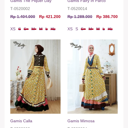
Gamis The Piquer Day
Gamis Fairy In Parco
T-0520002
T-0520014
Rp 1.404.000
Rp 421.200
Rp 1.289.000
Rp 386.700
XS
S
S+
M-
M
L
XL
XS
S
S+
M-
M
L
XL
Gamis Calla
Gamis Mimosa