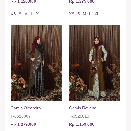
Rp 1.126.000
Rp 1.275.000
XS
S
M
L
XL
XS
S
M
L
XL
Gamis Oleandra
Gamis Rovena
T-0526007
T-0526010
Rp 1.279.000
Rp 1.159.000