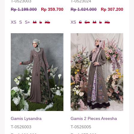
T-0523003
T-0523024
Rp 1.199.000
Rp 359.700
Rp 1.024.000
Rp 307.200
XS
S
S+
M
L
XL
XS
S
S+
M
L
XL
Gamis Lysandra
Gamis 2 Pieces Areesha
T-0526003
T-0526005