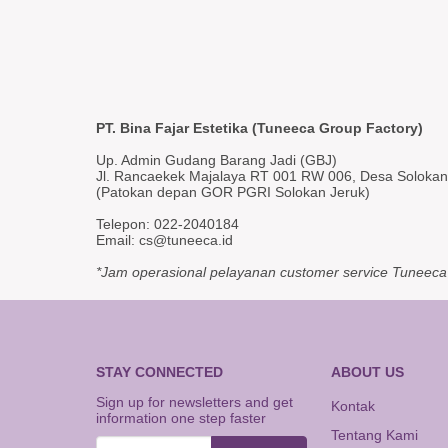
PT. Bina Fajar Estetika (Tuneeca Group Factory)
Up. Admin Gudang Barang Jadi (GBJ)
Jl. Rancaekek Majalaya RT 001 RW 006, Desa Soloka
(Patokan depan GOR PGRI Solokan Jeruk)
Telepon: 022-2040184
Email: cs@tuneeca.id
*Jam operasional pelayanan customer service Tuneeca 
STAY CONNECTED
ABOUT US
Sign up for newsletters and get
Kontak
information one step faster
Tentang Kami