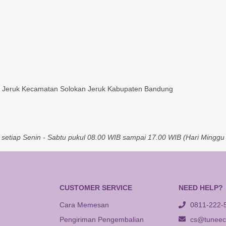
n Jeruk Kecamatan Solokan Jeruk Kabupaten Bandung
setiap Senin - Sabtu pukul 08.00 WIB sampai 17.00 WIB (Hari Minggu 
CUSTOMER SERVICE
NEED HELP?
Cara Memesan
0811-222-
Pengiriman Pengembalian
cs@tuneeca