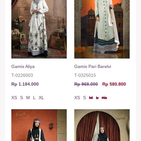
Gamis Aliya
Gamis Pari Barelvi
T-0226003
T-0325015
Rp 1.184.000
Rp 968.000
Rp 580.800
XS
S
M
L
XL
XS
S
M
L
XL