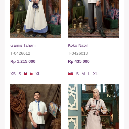
Gamis Tahani
Koko Nabil
T-0426012
T-0426013
Rp 1.215.000
Rp 435.000
XS
S
M
L
XL
XS
S
M
L
XL