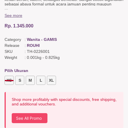
sebagai abaya formal untuk acara jamuan penting maupun
...
abaya semiformal saat bersilaturahmi. Abaya ini mengutamakan
kenyamanan tanpa mengorbankan estetika, dilengkapi dengan
See more
fitur Busui friendly untuk memudahkan ibu menyusui. Detail
Opnaisel yang presisi memberikan struktur menawan, dipercantik
Rp. 1.345.000
dengan aplikasi Bordir di badan depan yang mewah namun tetap
minimalis. Dilengkapi dengan Puring berkualitas, Abaya Qamra
menjamin kenyamanan maksimal dan tidak menerawang saat
Category
:
Wanita - GAMIS
dikenakan sepanjang hari.
Release
:
ROUHI
Detail Gamis
SKU
:
TH-0226001
Busui friendly,
Weight
:
0.001kg
-
0.825kg
Opnaisel,
Bordir di badan depan,
Puring.
Pilih Ukuran
Detail Outer
XS
S
M
L
XL
Opnaisel
Warna & Bahan
Utama : Jacquard Polykatun Putih,
Shop more profitably with special discounts, free shipping,
Kombinasi & Detail : Katun Poliester Dobi Coklat, Katun Poliester
and additional vouchers.
Abu-Abu,
Include : Furing
See All Promo