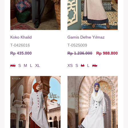
Koko Khalid
Gamis Defne Yılmaz
T-0426016
T-0525009
Rp 435.000
Rp 1.236.000
Rp 988.800
XS
S
M
L
XL
XS
S
M
L
XL