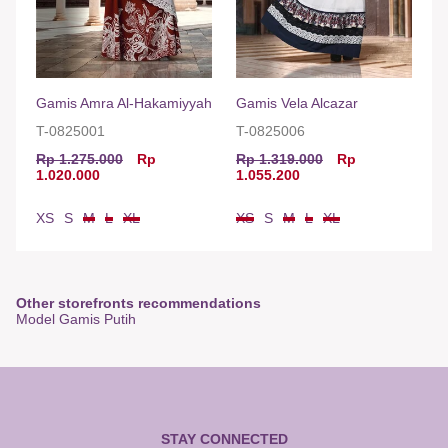
Gamis Amra Al-Hakamiyyah
Gamis Vela Alcazar
T-0825001
T-0825006
Rp 1.275.000
Rp
Rp 1.319.000
Rp
1.020.000
1.055.200
XS
S
M
L
XL
XS
S
M
L
XL
Other storefronts recommendations
Model Gamis Putih
STAY CONNECTED