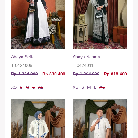
Abaya Seffa
Abaya Nasma
T-0424006
T-0424011
Rp 1.384.000
Rp 830.400
Rp 1.364.000
Rp 818.400
XS
S
M
L
XL
XS
S
M
L
XL