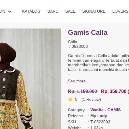
ON
KATALOG
BARU
SALE
SIGNATURE
LOVERS
Gamis Calla
Calla
T-0523003
Gamis Tuneeca Cella adalah pili
feminin dan elegan. Terbuat dari b
memberikan kenyamanan dan kele
baju Tuneeca ini memiliki desa
...
pas di tubuh dan panjang yang se
dan memperkaya penampilan Anda
See more
dengan aksen seperti manset mew
membuat dress ini terlihat lebih
Rp. 1.199.000
Rp. 359.700
Dress Detail
5
(1 Review)
Nursing friendly, Full button, Vest
Back Detail
Category
:
Wanita - GAMIS
Kupnat
Release
:
My Lady
Color & Fabric
SKU
:
T-0523003
Yellow floral satin, Brown wool, D
Weight
:
1.03kg