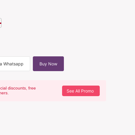
ia Whatsapp
Buy Now
cial discounts, free
See All Promo
hers.