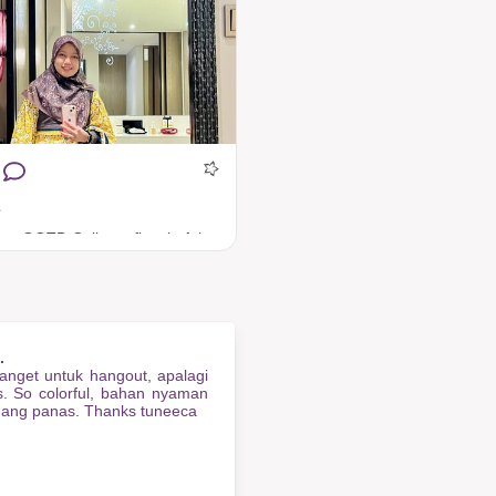
e
#TuneecaOOTD Calla outfit colorful pas banget untuk liburan musim panas 💛
.
nget untuk hangout, apalagi
. So colorful, bahan nyaman
edang panas. Thanks tuneeca