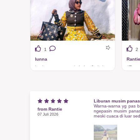
1
2
lunna
Ranti
kuningnya menggoda bukan?.. itulah tuneeca,.. apapun warnanya tetap terlihat menakjubkan
Liburan musim panas
Warna-warna yg pas ba
from Rantie
ngepasin musim panas
07 Juli 2026
meski cuaca di luar s