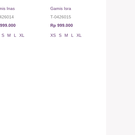
is Inas
Gamis Isra
0426014
T-0426015
999.000
Rp 999.000
S
M
L
XL
XS
S
M
L
XL