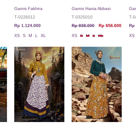
Gamis Fakhira
Gamis Hania Abbasi
Gam
T-0226012
T-0325010
T-
Rp 1.124.000
Rp 938.000
Rp 656.600
Rp 
XS
S
M
L
XL
XS
S
M
L
XL
XS