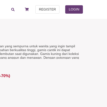
REGISTER
LOGIN
han yang sempurna untuk wanita yang ingin tampil
ahan berkualitas tinggi, gamis cantik ini dapat
mbutan saat digunakan. Gamis kuning dari koleksi
in yang anggun dan menawan. Dengan potongan yang
suai, gamis elegan ini memberikan siluet yang indah
. Gamis katun ini memiliki desain yang modern
ah, Aksen rompi, dan Aksen Pelisir, sehingga
 menarik dan memberikan sentuhan feminin.
(-70%)
 accent, Buttoned cuffs.
ark green twill cotton, Peach dobby cotton, Purple twill