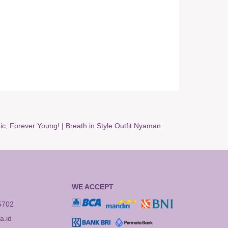
ic, Forever Young!
|
Breath in Style Outfit Nyaman
WE ACCEPT
5702
.id