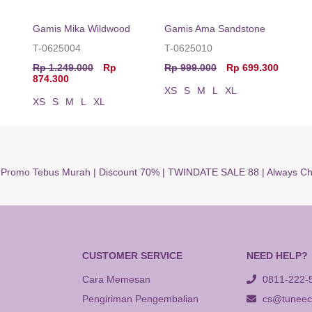
Gamis Mika Wildwood
Gamis Ama Sandstone
T-0625004
T-0625010
Rp 1.249.000
Rp
Rp 999.000
Rp 699.300
874.300
XS
S
M
L
XL
XS
S
M
L
XL
|
Promo Tebus Murah
|
Discount 70%
|
TWINDATE SALE 88
|
Always Ch
CUSTOMER SERVICE
NEED HELP?
Cara Memesan
0811-222-
Pengiriman Pengembalian
cs@tuneeca