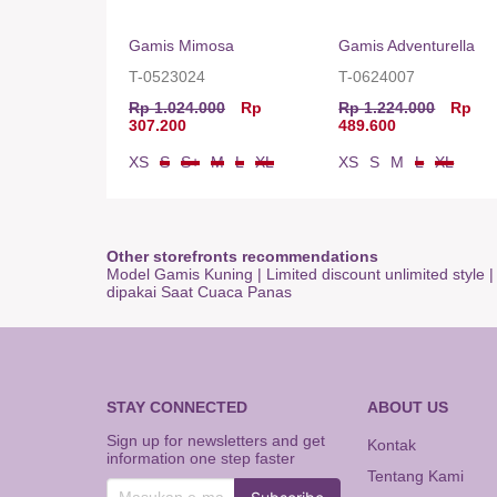
Gamis Mimosa
Gamis Adventurella
T-0523024
T-0624007
Rp 1.024.000
Rp
Rp 1.224.000
Rp
307.200
489.600
XS
S
S+
M
L
XL
XS
S
M
L
XL
Other storefronts recommendations
Model Gamis Kuning
|
Limited discount unlimited style
dipakai Saat Cuaca Panas
STAY CONNECTED
ABOUT US
Sign up for newsletters and get
Kontak
information one step faster
Tentang Kami