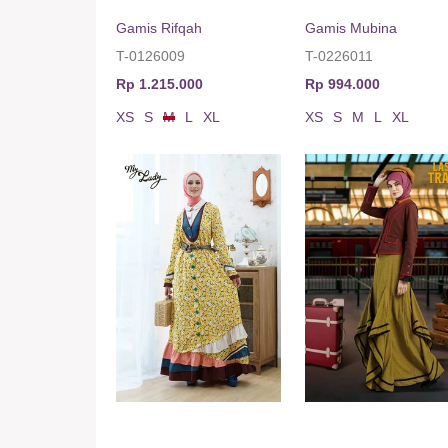
Gamis Rifqah
Gamis Mubina
T-0126009
T-0226011
Rp 1.215.000
Rp 994.000
XS
S
M
L
XL
XS
S
M
L
XL