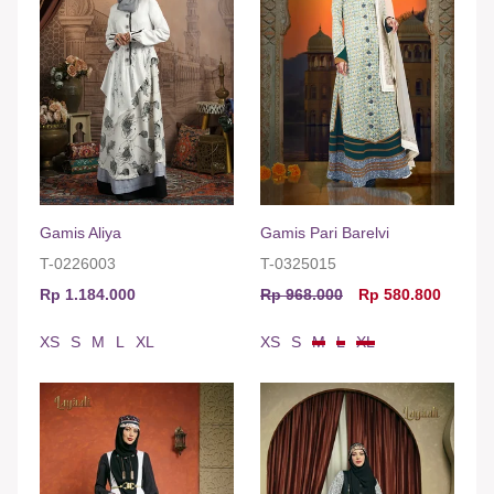
Gamis Aliya
Gamis Pari Barelvi
T-0226003
T-0325015
Rp 1.184.000
Rp 968.000
Rp 580.800
XS
S
M
L
XL
XS
S
M
L
XL