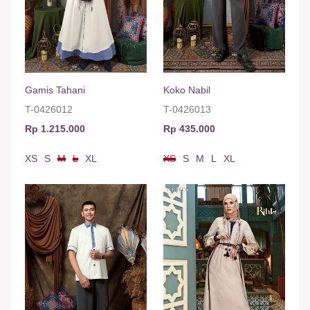
Gamis Tahani
Koko Nabil
T-0426012
T-0426013
Rp 1.215.000
Rp 435.000
XS
S
M
L
XL
XS
S
M
L
XL