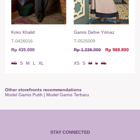
Koko Khalid
Gamis Defne Yılmaz
T-0426016
T-0525009
Rp 435.000
Rp 1.236.000
Rp 988.800
XS
S
M
L
XL
XS
S
M
L
XL
Other storefronts recommendations
Model Gamis Putih
|
Model Gamis Terbaru
STAY CONNECTED