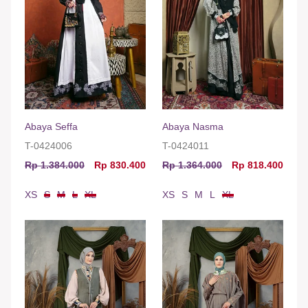
Abaya Seffa
Abaya Nasma
T-0424006
T-0424011
Rp 1.384.000
Rp 830.400
Rp 1.364.000
Rp 818.400
XS
S
M
L
XL
XS
S
M
L
XL