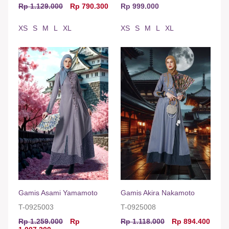
Rp 1.129.000
Rp 790.300
Rp 999.000
XS
S
M
L
XL
XS
S
M
L
XL
Gamis Asami Yamamoto
Gamis Akira Nakamoto
T-0925003
T-0925008
Rp 1.259.000
Rp
Rp 1.118.000
Rp 894.400