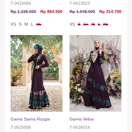
T-0425004
T-0523023
Rp 1.235.000
Rp 864.500
Rp 1.049.000
Rp 314.700
XS
S
M
L
XL
XS
S
S+
M
L
XL
Gamis Samia Rüzgar
Gamis Velisa
T-0525006
T-0526014