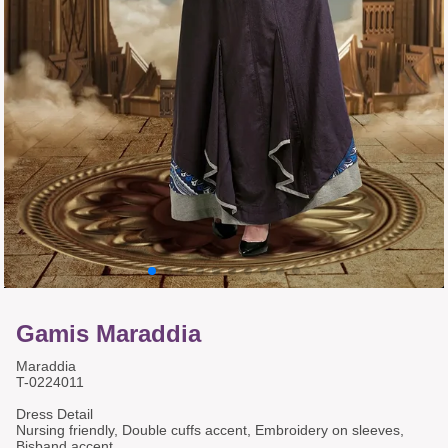
Gamis Maraddia
Maraddia
T-0224011
Dress Detail
Nursing friendly, Double cuffs accent, Embroidery on sleeves,
Bisband accent.