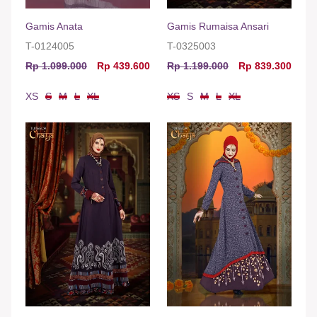
Gamis Anata
Gamis Rumaisa Ansari
T-0124005
T-0325003
Rp 1.099.000
Rp 439.600
Rp 1.199.000
Rp 839.300
XS
S
M
L
XL
XS
S
M
L
XL