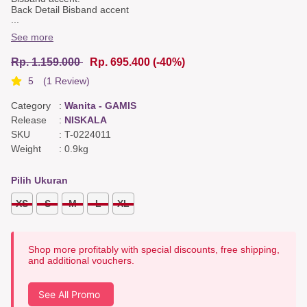
Back Detail Bisband accent
...
Color & Fabric
See more
Violet rammie polycotton, Blue bohemian dobby linen, Cream
rammie polycotton.
Rp. 1.159.000
Rp. 695.400
(-40%)
5
(1 Review)
Category
:
Wanita - GAMIS
Release
:
NISKALA
SKU
:
T-0224011
Weight
:
0.9kg
Pilih Ukuran
XS
S
M
L
XL
Shop more profitably with special discounts, free shipping,
and additional vouchers.
See All Promo