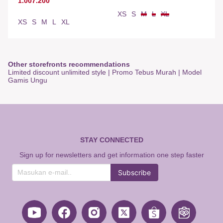
1.007.200
XS
S
M
L
XL
XS
S
M
L
XL
Other storefronts recommendations
Limited discount unlimited style
|
Promo Tebus Murah
|
Model
Gamis Ungu
STAY CONNECTED
Sign up for newsletters and get information one step faster
Subscribe