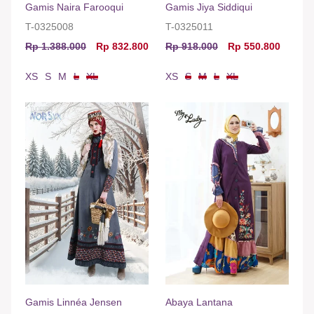
Gamis Naira Farooqui
Gamis Jiya Siddiqui
T-0325008
T-0325011
Rp 1.388.000
Rp 832.800
Rp 918.000
Rp 550.800
XS
S
M
L
XL
XS
S
M
L
XL
Gamis Linnéa Jensen
Abaya Lantana